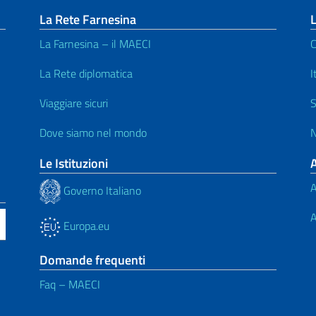
La Rete Farnesina
L
La Farnesina – il MAECI
C
La Rete diplomatica
I
Viaggiare sicuri
S
Dove siamo nel mondo
N
Le Istituzioni
A
Governo Italiano
A
Europa.eu
Domande frequenti
Faq – MAECI