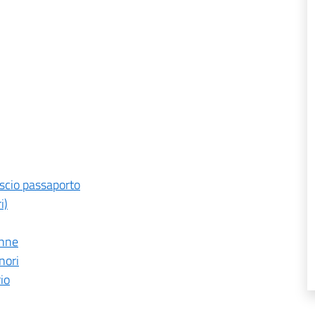
ascio passaporto
i)
enne
nori
io