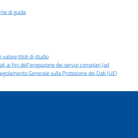
nte di guida
 valore titoli di studio
i ai fini dell’erogazione dei servizi consolari (ad
(Regolamento Generale sulla Protezione dei Dati (UE)