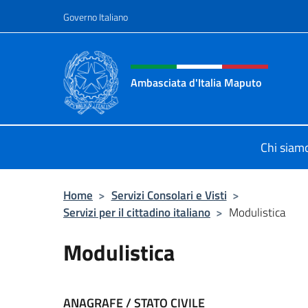
Salta al contenuto
Governo Italiano
Intestazione sito, social 
Ambasciata d'Italia Maputo
Sito Ufficiale Ambasciata d'Italia 
Chi siam
Home
>
Servizi Consolari e Visti
>
Servizi per il cittadino italiano
>
Modulistica
Modulistica
ANAGRAFE / STATO CIVILE