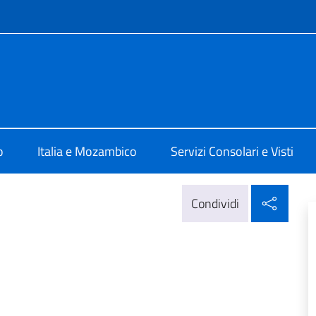
e menù
a Maputo
o
Italia e Mozambico
Servizi Consolari e Visti
Condi
Condividi