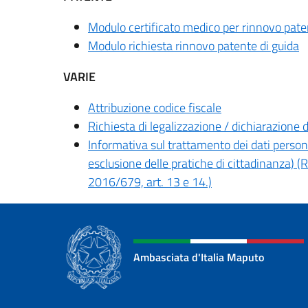
Modulo certificato medico per rinnovo pate
Modulo richiesta rinnovo patente di guida
VARIE
Attribuzione codice fiscale
Richiesta di legalizzazione / dichiarazione di
Informativa sul trattamento dei dati personal
esclusione delle pratiche di cittadinanza) 
2016/679, art. 13 e 14.)
Ambasciata d'Italia Maputo