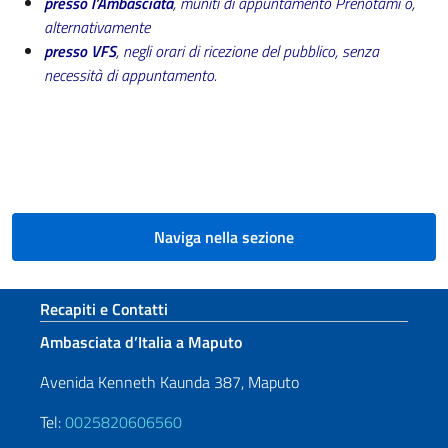
presso l’Ambasciata
, muniti di appuntamento Prenotami o,
alternativamente
presso VFS
, negli orari di ricezione del pubblico, senza
necessità di appuntamento.
Naviga nella sezione
Sezione footer
Recapiti e Contatti
Ambasciata d’Italia a Maputo
Avenida Kenneth Kaunda 387, Maputo
Tel:
0025820606560