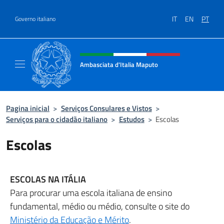
Ir para o conteúdo
IT
EN
PT
Governo italiano
Site, social e cabeçalho do menu
Ambasciata d'Italia Maputo
Sito Ufficiale Ambasciata d'Italia a Maputo
Pagina inicial
>
Serviços Consulares e Vistos
>
Serviços para o cidadão italiano
>
Estudos
>
Escolas
Escolas
ESCOLAS NA ITÁLIA
Para procurar uma escola italiana de ensino
fundamental, médio ou médio, consulte o site do
Ministério da Educação e Mérito
.