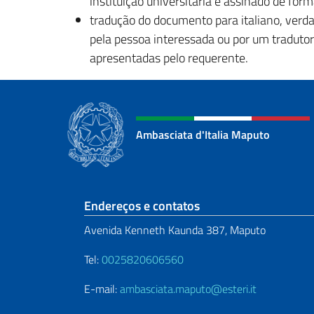
instituição universitária e assinado de form
tradução do documento para italiano, verdade
pela pessoa interessada ou por um traduto
apresentadas pelo requerente.
Ambasciata d'Italia Maputo
Seção de rodapé
Endereços e contatos
Avenida Kenneth Kaunda 387, Maputo
Tel:
0025820606560
E-mail:
ambasciata.maputo@esteri.it