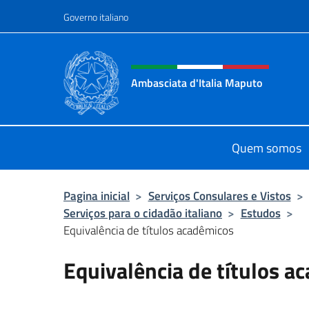
Ir para o conteúdo
Governo italiano
Site, social e cabeçalho 
Ambasciata d'Italia Maputo
Sito Ufficiale Ambasciata d'Italia 
Quem somos
Pagina inicial
>
Serviços Consulares e Vistos
>
Serviços para o cidadão italiano
>
Estudos
>
Equivalência de títulos acadêmicos
Equivalência de títulos a