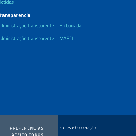
otícias
Transparencia
dministração transparente – Embaixada
dministração transparente – MAECI
orais Ministério das Relações Exteriores e Cooperação
COOKIES
PREFERÊNCIAS
I COOKIES
ACEITO TODOS