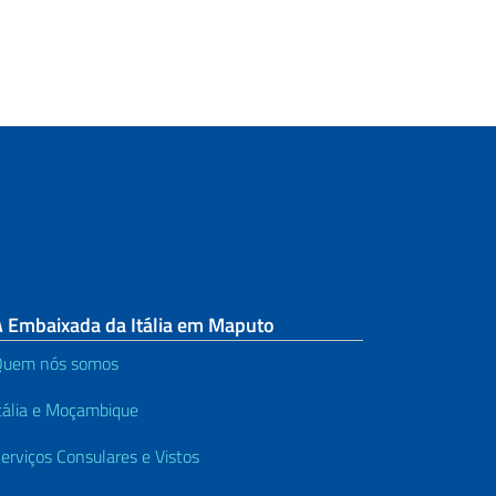
A Embaixada da Itália em Maputo
Quem nós somos
tália e Moçambique
erviços Consulares e Vistos