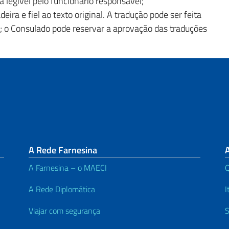
a legível pelo funcionário responsável;
ira e fiel ao texto original. A tradução pode ser feita
r; o Consulado pode reservar a aprovação das traduções
A Rede Farnesina
A Farnesina – o MAECI
A Rede Diplomática
I
Viajar com segurança
S