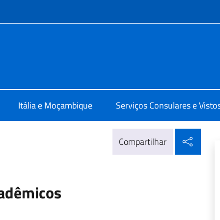
do menu
a Maputo
Itália e Moçambique
Serviços Consulares e Visto
Compa
Compartilhar
cadêmicos