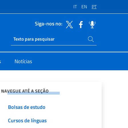
IT
EN
PT
Siga-nos no:
Pesquise no site
Ricerca sito live
s
Notícias
rtilhe nas redes sociais
NAVEGUE ATÉ A SEÇÃO
Bolsas de estudo
Cursos de línguas