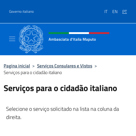
Ir para o conteúdo
IT
EN
PT
Governo italiano
Site, social e cabeçalho do menu
Ambasciata d'Italia Maputo
Sito Ufficiale Ambasciata d'Italia a Maputo
Pagina inicial
>
Serviços Consulares e Vistos
>
Serviços para o cidadão italiano
Serviços para o cidadão italiano
Selecione o serviço solicitado na lista na coluna da
direita.