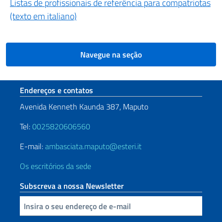
Listas de profissionais de referência para compatriotas
(texto em italiano)
Navegue na seção
Seção de rodapé
Endereços e contatos
Avenida Kenneth Kaunda 387, Maputo
Tel:
0025820606560
E-mail:
ambasciata.maputo@esteri.it
Os escritórios da sede
Subscreva a nossa Newsletter
Inserisci la tua email