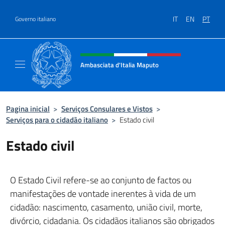
Ir para o conteúdo
IT
EN
PT
Governo italiano
Site, social e cabeçalho do menu
Ambasciata d'Italia Maputo
Sito Ufficiale Ambasciata d'Italia a Maputo
Pagina inicial
>
Serviços Consulares e Vistos
>
Serviços para o cidadão italiano
>
Estado civil
Estado civil
O Estado Civil refere-se ao conjunto de factos ou
manifestações de vontade inerentes à vida de um
cidadão: nascimento, casamento, união civil, morte,
divórcio, cidadania. Os cidadãos italianos são obrigados