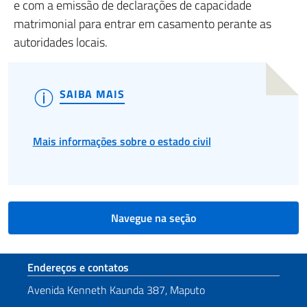
e com a emissão de declarações de capacidade
matrimonial para entrar em casamento perante as
autoridades locais.
SAIBA MAIS
Mais informações sobre o estado civil
Navegue na seção
Seção de rodapé
Endereços e contatos
Avenida Kenneth Kaunda 387, Maputo