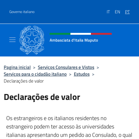
Ir para o conteúdo
IT
EN
PT
Governo italiano
Site, social e cabeçalho do menu
Ambasciata d'Italia Maputo
Sito Ufficiale Ambasciata d'Italia a Maputo
Pagina inicial
>
Serviços Consulares e Vistos
>
Serviços para o cidadão italiano
>
Estudos
>
Declarações de valor
Declarações de valor
Os estrangeiros e os italianos residentes no
estrangeiro podem ter acesso às universidades
italianas apresentando um pedido ao Consulado, o qual