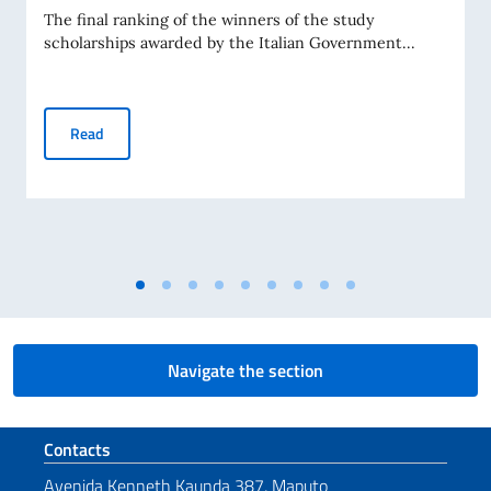
The final ranking of the winners of the study
scholarships awarded by the Italian Government...
Italian Government Scholarships 2026/2027 – Botswana: 
Read
Navigate the section
Footer section
Contacts
Avenida Kenneth Kaunda 387, Maputo