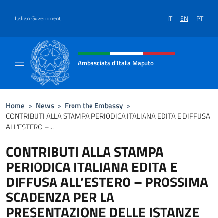
Go to content
IT
EN
PT
Italian Government
Header, social and menu of site
Ambasciata d'Italia Maputo
Sito Ufficiale Ambasciata d'Italia a Maputo
Home
>
News
>
From the Embassy
>
CONTRIBUTI ALLA STAMPA PERIODICA ITALIANA EDITA E DIFFUSA
ALL’ESTERO –...
CONTRIBUTI ALLA STAMPA
PERIODICA ITALIANA EDITA E
DIFFUSA ALL’ESTERO – PROSSIMA
SCADENZA PER LA
PRESENTAZIONE DELLE ISTANZE