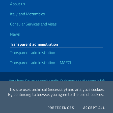
About us
Italy and Mozambico
Consular Services and Visas
News
Transparent administration
Transparent administration
Transparent administration – MAECI
Useful links
Note legali
Privacy e cookie policy
Dichiarazione di accessibilità
This site uses technical (necessary) and analytics cookies.
By continuing to browse, you agree to the use of cookies.
2026 Copyright Ministry of Foreign Affairs and International
Cooperation
COOKIES
THE
PREFERENCES
ACCEPT ALL
Facebook
Twitter
Whatsapp