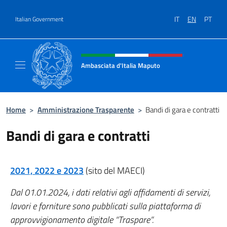
Go to content
IT
EN
PT
Italian Government
Header, social and menu of site
Ambasciata d'Italia Maputo
Sito Ufficiale Ambasciata d'Italia a Maputo
Home
>
Amministrazione Trasparente
>
Bandi di gara e contratti
Bandi di gara e contratti
2021, 2022 e 2023
(sito del MAECI)
Dal 01.01.2024, i dati relativi agli affidamenti di servizi,
lavori e forniture sono pubblicati sulla piattaforma di
approvvigionamento digitale “Traspare”.