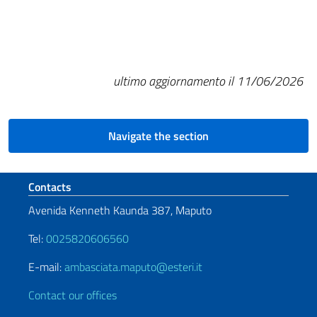
ultimo aggiornamento il 11/06/2026
Navigate the section
Footer section
Contacts
Avenida Kenneth Kaunda 387, Maputo
Tel:
0025820606560
E-mail:
ambasciata.maputo@esteri.it
Contact our offices