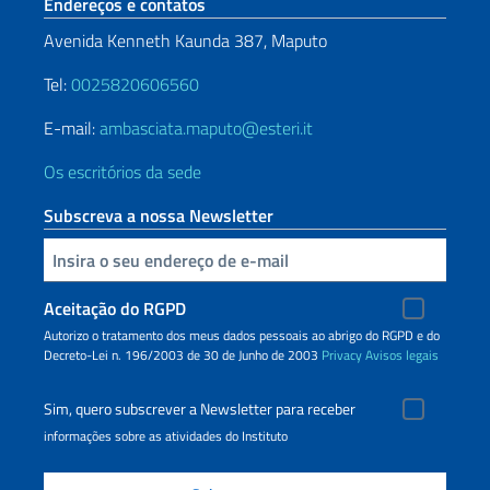
Seção de rodapé
Endereços e contatos
Avenida Kenneth Kaunda 387, Maputo
Tel:
0025820606560
E-mail:
ambasciata.maputo@esteri.it
Os escritórios da sede
Subscreva a nossa Newsletter
Inserisci la tua email
Aceitação do RGPD
Autorizo o tratamento dos meus dados pessoais ao abrigo do RGPD e do
Decreto-Lei n. 196/2003 de 30 de Junho de 2003
Privacy
Avisos legais
Sim, quero subscrever a Newsletter para receber
informações sobre as atividades do Instituto