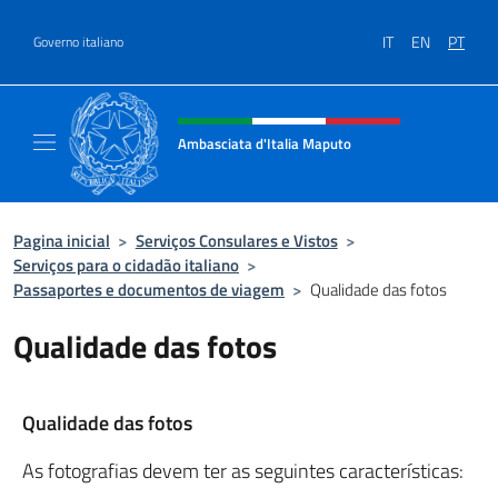
Ir para o conteúdo
IT
EN
PT
Governo italiano
Site, social e cabeçalho do menu
Ambasciata d'Italia Maputo
Sito Ufficiale Ambasciata d'Italia a Maputo
Pagina inicial
>
Serviços Consulares e Vistos
>
Serviços para o cidadão italiano
>
Passaportes e documentos de viagem
>
Qualidade das fotos
Qualidade das fotos
Qualidade das fotos
As fotografias devem ter as seguintes características: