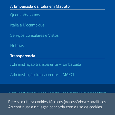
A Embaixada da Itália em Maputo
Quem nós somos
Itália e Moçambique
Serviços Consulares e Vistos
Notícias
Transparencia
Administração transparente – Embaixada
Administração transparente – MAECI
Links Úteis
Note legali
Privacy e cookie policy
Dichiarazione di accessibilità
Este site utiliza cookies técnicos (necessários) e analíticos.
Ao continuar a navegar, concorda com a uso de cookies.
2026 Direitos Autorais Ministério das Relações Exteriores e