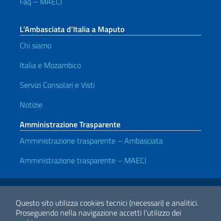
Faq – MAECI
L’Ambasciata d’Italia a Maputo
Chi siamo
Italia e Mozambico
Servizi Consolari e Visti
Notizie
Amministrazione Trasparente
Amministrazione trasparente – Ambasciata
Amministrazione trasparente – MAECI
Link Utili
Note legali
Privacy e cookie policy
Dichiarazione di accessibilità
Questo sito utilizza cookies tecnici (necessari) e analitici.
Proseguendo nella navigazione accetti l'utilizzo dei