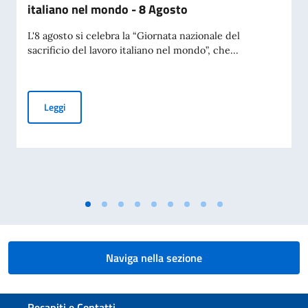
italiano nel mondo - 8 Agosto
L'8 agosto si celebra la “Giornata nazionale del
sacrificio del lavoro italiano nel mondo”, che...
25ª Giornata nazionale del sacrificio del lavoro italiano ne
Leggi
Naviga nella sezione
Sezione footer
Recapiti e Contatti