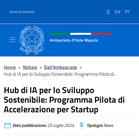
Salta al contenuto
IT
EN
PT
Governo Italiano
Intestazione sito, social e menù
Ambasciata d'Italia Maputo
Sito Ufficiale Ambasciata d'Italia a Maputo
Home
>
Notizie
>
Dall’Ambasciata
>
Hub di IA per lo Sviluppo Sostenibile: Programma Pilota di...
Hub di IA per lo Sviluppo
Sostenibile: Programma Pilota di
Accelerazione per Startup
Data pubblicazione:
25 Luglio 2024
Tipologia:
News