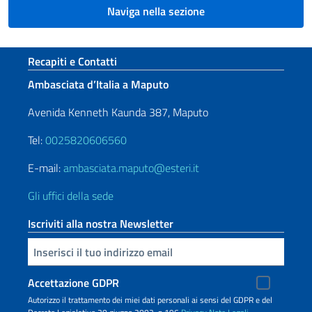
Naviga nella sezione
Sezione footer
Recapiti e Contatti
Ambasciata d’Italia a Maputo
Avenida Kenneth Kaunda 387, Maputo
Tel:
0025820606560
E-mail:
ambasciata.maputo@esteri.it
Gli uffici della sede
Iscriviti alla nostra Newsletter
Inserisci la tua email
Accettazione GDPR
Autorizzo il trattamento dei miei dati personali ai sensi del GDPR e del